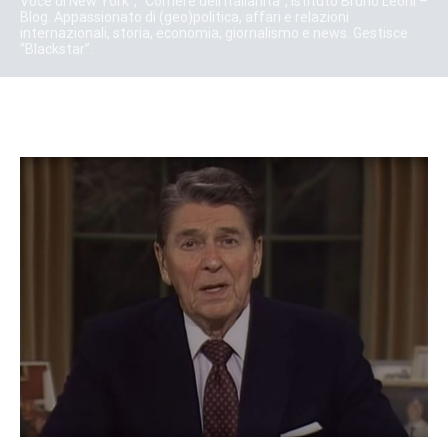
Voce di New York”, “Corriere dell’Italianità”, Istituto Bruno Leoni –
Blog. Appassionato di (geo)politica, affari e relazioni
internazionali, storia, economia, giornalismo e news. Gestisce
“Blackstar”.