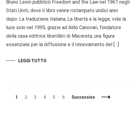
Bruno Leoni pubblicò Freedom and the Law nel 1961 negli
Stati Uniti, dove il libro venne ristampato undici anni
dopo. La traduzione italiana, La libertà e la legge, vide la
luce solo nel 1995, grazie ad Aldo Canovari, fondatore
della casa editrice liberilibri di Macerata, una figura
essenziale per la diffusione e il rinnovamento del […]
LEGGI TUTTO
Navigazione
Pagina
Pagina
Pagina
Pagina
Pagina
Pagina
1
2
3
4
5
6
Successivo
articoli