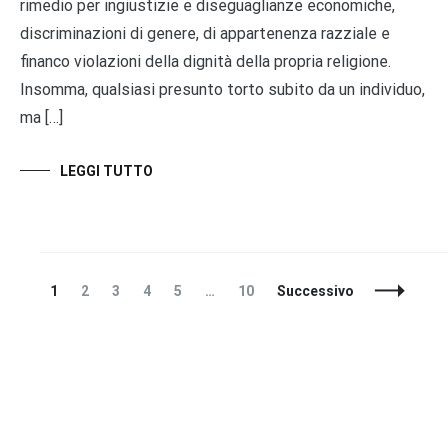
rimedio per ingiustizie e diseguaglianze economiche,
discriminazioni di genere, di appartenenza razziale e
financo violazioni della dignità della propria religione.
Insomma, qualsiasi presunto torto subito da un individuo,
ma […]
LEGGI TUTTO
Navigazione
Pagina
Pagina
Pagina
Pagina
Pagina
Pagina
1
2
3
4
5
…
10
Successivo
articoli