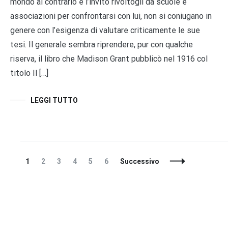
mondo al contrario e l’invito rivoltogli da scuole e
associazioni per confrontarsi con lui, non si coniugano in
genere con l’esigenza di valutare criticamente le sue
tesi. Il generale sembra riprendere, pur con qualche
riserva, il libro che Madison Grant pubblicò nel 1916 col
titolo Il […]
LEGGI TUTTO
Navigazione
Pagina
Pagina
Pagina
Pagina
Pagina
Pagina
1
2
3
4
5
6
Successivo
articoli