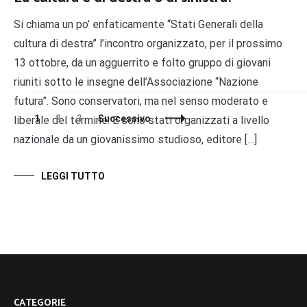
Si chiama un po’ enfaticamente “Stati Generali della
cultura di destra” l’incontro organizzato, per il prossimo
13 ottobre, da un agguerrito e folto gruppo di giovani
riuniti sotto le insegne dell’Associazione “Nazione
futura”. Sono conservatori, ma nel senso moderato e
Navigazione
Pagina
Pagina
Pagina
1
2
3
Successivo
liberale del termine. E sono stati organizzati a livello
articoli
nazionale da un giovanissimo studioso, editore […]
LEGGI TUTTO
CATEGORIE