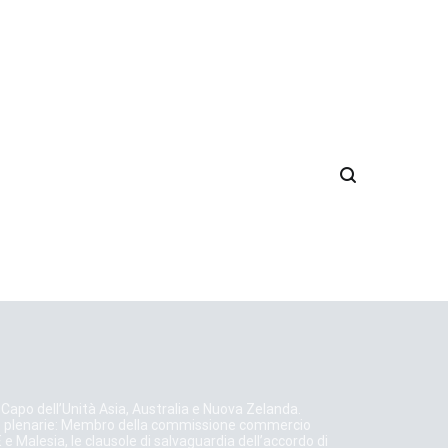
apo dell’Unità Asia, Australia e Nuova Zelanda.
edute plenarie: Membro della commissione commercio
e Malesia, le clausole di salvaguardia dell’accordo di