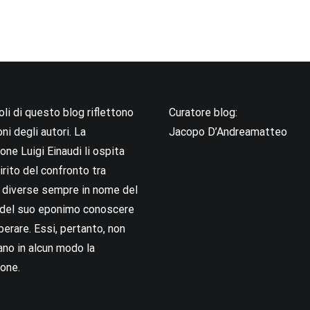
coli di questo blog riflettono
Curatore blog:
oni degli autori. La
Jacopo D’Andreamatteo
ne Luigi Einaudi li ospita
irito del confronto tra
i diverse sempre in nome del
i del suo eponimo conoscere
berare. Essi, pertanto, non
no in alcun modo la
one.