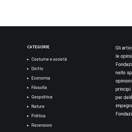
CATEGORIE
Gli arti
le opini
Costume e società
Fondazio
Diritto
nello sp
Economia
opinion
Filosofia
princip
Geopolitica
per deli
impegna
Nature
Fondazi
Politica
Recensioni