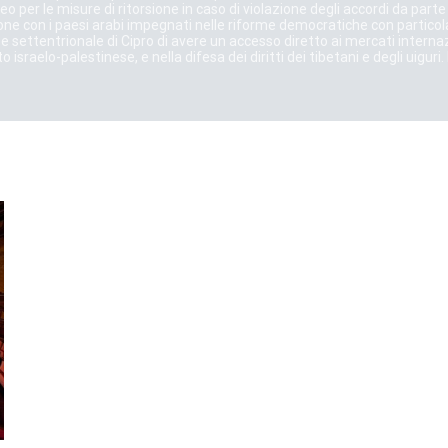
o per le misure di ritorsione in caso di violazione degli accordi da part
ne con i paesi arabi impegnati nelle riforme democratiche con particolar
e settentrionale di Cipro di avere un accesso diretto ai mercati inter
 israelo-palestinese, e nella difesa dei diritti dei tibetani e degli uigu