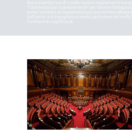
libero scambio tra UE e India, il primo regolamento europe
“Commercio per il cambiamento” per favorire l’integrazio
primo tentativo di regolamento per permettere alla part
dell’uomo, si è impegnato in modo particolare nel conflitto
Fondazione Luigi Einaudi.