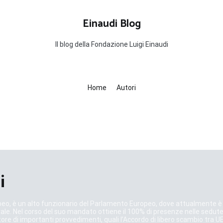
Einaudi Blog
Il blog della Fondazione Luigi Einaudi
Home
Autori
i
eo, è un alto funzionario del Parlamento Europeo, dove attualmente è C
 centrale. Nel corso del suo mandato ottiene il 100% di presenze nelle s
ore di importanti provvedimenti, quali l’Accordo di libero scambio tra UE 