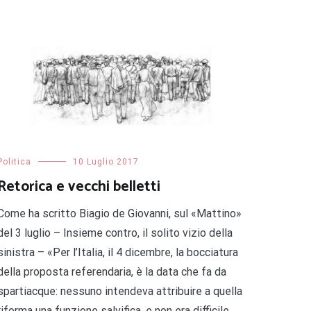
Politica
10 Luglio 2017
Retorica e vecchi belletti
Come ha scritto Biagio de Giovanni, sul «Mattino»
del 3 luglio – Insieme contro, il solito vizio della
sinistra­­ – «Per l’Italia, il 4 dicembre, la bocciatura
della proposta referendaria, è la data che fa da
spartiacque: nessuno intendeva attribuire a quella
riforma una funzione salvifica, e non era difficile