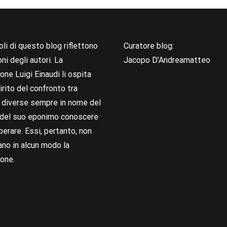
coli di questo blog riflettono
Curatore blog:
oni degli autori. La
Jacopo D’Andreamatteo
ne Luigi Einaudi li ospita
irito del confronto tra
i diverse sempre in nome del
i del suo eponimo conoscere
berare. Essi, pertanto, non
no in alcun modo la
one.