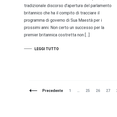
tradizionale discorso d’apertura del parlamento
britannico che ha il compito di tracciare il
programma di governo di Sua Maestà per i
prossimi anni. Non certo un successo per la
premier britannica costretta non […]
LEGGI TUTTO
Navigazione
Pagina
Pagina
Pagina
Pagin
Precedente
1
…
25
26
27
articoli