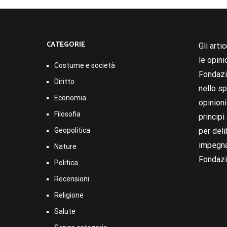
CATEGORIE
Gli arti
le opini
Costume e società
Fondazio
Diritto
nello sp
Economia
opinion
Filosofia
princip
Geopolitica
per deli
impegna
Nature
Fondazi
Politica
Recensioni
Religione
Salute