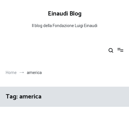
Salta
al
Einaudi Blog
contenuto
Il blog della Fondazione Luigi Einaudi
Home
america
Tag:
america