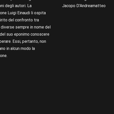
oni degli autori. La
Jacopo D’Andreamatteo
ne Luigi Einaudi li ospita
irito del confronto tra
i diverse sempre in nome del
i del suo eponimo conoscere
berare. Essi, pertanto, non
no in alcun modo la
one.