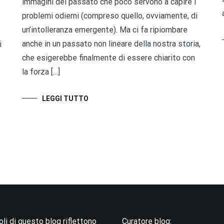
immagini del passato che poco servono a capire i
problemi odierni (compreso quello, ovviamente, di
un’intolleranza emergente). Ma ci fa ripiombare
anche in un passato non lineare della nostra storia,
i
che esigerebbe finalmente di essere chiarito con
la forza […]
LEGGI TUTTO
coli di questo blog riflettono
Curatore blog: