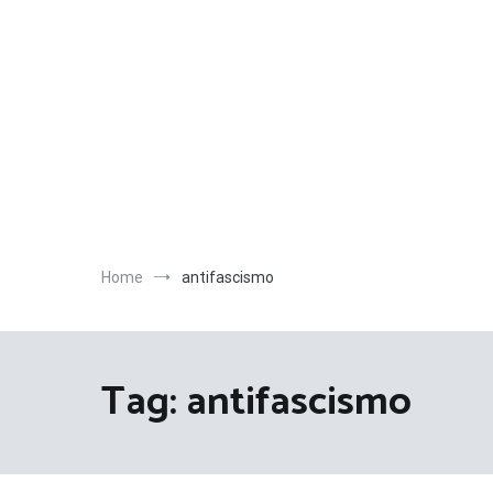
Salta
al
contenuto
Home
antifascismo
Tag:
antifascismo