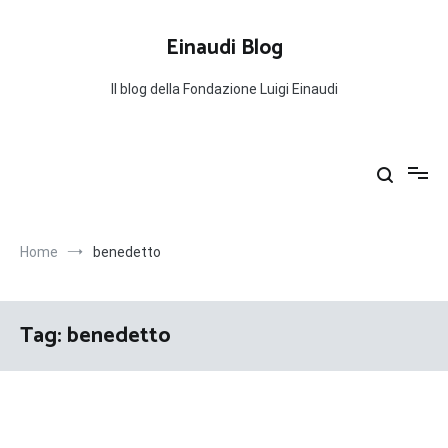
Salta
al
Einaudi Blog
contenuto
Il blog della Fondazione Luigi Einaudi
Home
benedetto
Tag:
benedetto