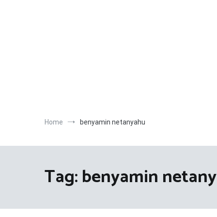
Salta
al
contenuto
Home
benyamin netanyahu
Tag:
benyamin netan