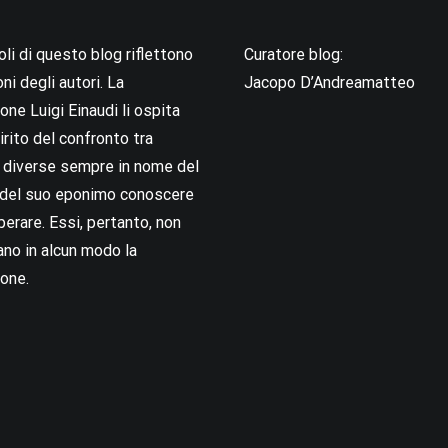
coli di questo blog riflettono
Curatore blog:
oni degli autori. La
Jacopo D’Andreamatteo
ne Luigi Einaudi li ospita
irito del confronto tra
i diverse sempre in nome del
i del suo eponimo conoscere
berare. Essi, pertanto, non
no in alcun modo la
one.