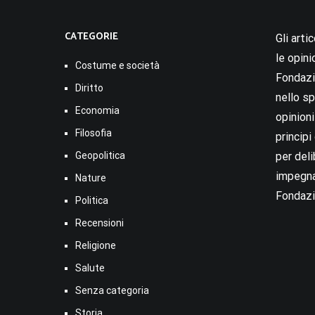
CATEGORIE
Gli arti
le opini
Costume e società
Fondazio
Diritto
nello sp
Economia
opinion
Filosofia
princip
Geopolitica
per deli
impegna
Nature
Fondazi
Politica
Recensioni
Religione
Salute
Senza categoria
Storia