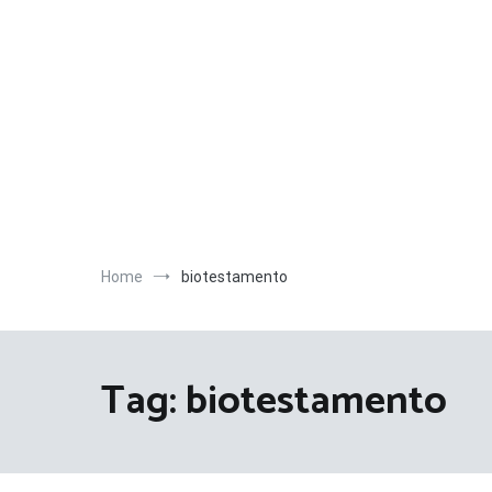
Salta
al
contenuto
Home
biotestamento
Tag:
biotestamento