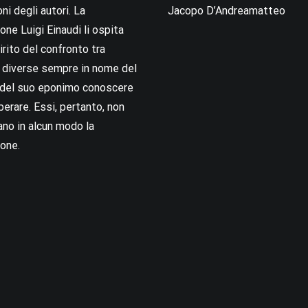
oni degli autori. La
Jacopo D’Andreamatteo
ne Luigi Einaudi li ospita
irito del confronto tra
i diverse sempre in nome del
i del suo eponimo conoscere
berare. Essi, pertanto, non
no in alcun modo la
one.