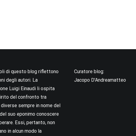
coli di questo blog riflettono
Curatore blog:
oni degli autori. La
Jacopo D’Andreamatteo
ne Luigi Einaudi li ospita
irito del confronto tra
i diverse sempre in nome del
i del suo eponimo conoscere
berare. Essi, pertanto, non
no in alcun modo la