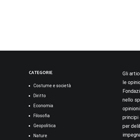
CATEGORIE
Gli arti
le opini
Costume e società
Fondazio
Diritto
nello sp
Economia
opinion
Filosofia
princip
Geopolitica
per deli
impegna
Nature