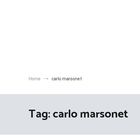
Salta
al
contenuto
Home
carlo marsonet
Tag:
carlo marsonet