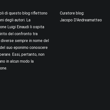
coli di questo blog riflettono
Curatore blog:
oni degli autori. La
Jacopo D’Andreamatteo
ne Luigi Einaudi li ospita
irito del confronto tra
i diverse sempre in nome del
i del suo eponimo conoscere
berare. Essi, pertanto, non
no in alcun modo la
one.