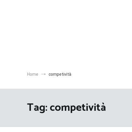
Salta
al
contenuto
Home
competività
Tag:
competività