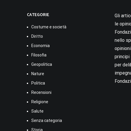
CATEGORIE
Gli arti
le opini
Costume e società
Fondazio
Diritto
nello sp
Economia
opinion
Filosofia
princip
Geopolitica
per deli
impegna
Nature
Fondazi
Politica
Recensioni
Religione
Salute
Senza categoria
Storia