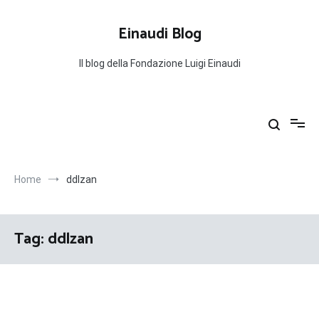
Salta
al
Einaudi Blog
contenuto
Il blog della Fondazione Luigi Einaudi
Home
ddlzan
Tag:
ddlzan