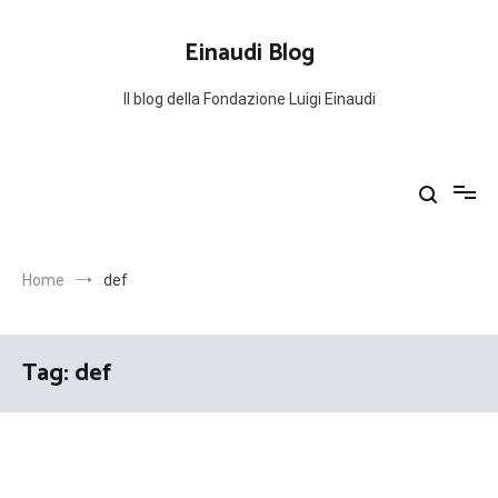
Salta
al
Einaudi Blog
contenuto
Il blog della Fondazione Luigi Einaudi
Home
def
Tag:
def