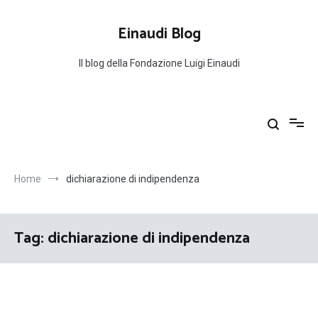
Salta
al
Einaudi Blog
contenuto
Il blog della Fondazione Luigi Einaudi
Home
dichiarazione di indipendenza
Tag:
dichiarazione di indipendenza