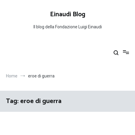
Salta
al
Einaudi Blog
contenuto
Il blog della Fondazione Luigi Einaudi
Home
eroe di guerra
Tag:
eroe di guerra