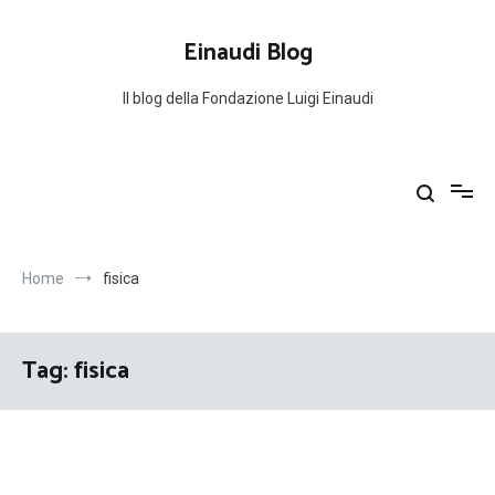
Salta
al
Einaudi Blog
contenuto
Il blog della Fondazione Luigi Einaudi
Home
fisica
Tag:
fisica