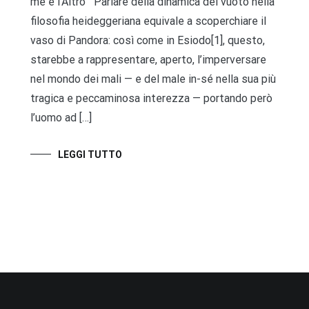
me e l’Altro Parlare della dinamica del vuoto nella
filosofia heideggeriana equivale a scoperchiare il
vaso di Pandora: così come in Esiodo[1], questo,
starebbe a rappresentare, aperto, l’imperversare
nel mondo dei mali — e del male in-sé nella sua più
tragica e peccaminosa interezza — portando però
l’uomo ad […]
LEGGI TUTTO