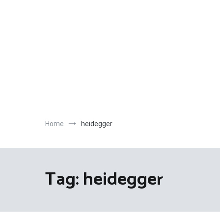
Salta
al
contenuto
Home
heidegger
Tag:
heidegger