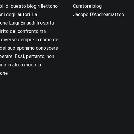
coli di questo blog riflettono
Curatore blog:
oni degli autori. La
Jacopo D’Andreamatteo
ne Luigi Einaudi li ospita
irito del confronto tra
i diverse sempre in nome del
i del suo eponimo conoscere
berare. Essi, pertanto, non
no in alcun modo la
one.