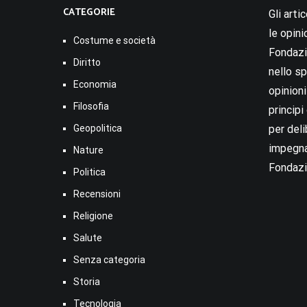
CATEGORIE
Gli arti
le opini
Costume e società
Fondazio
Diritto
nello sp
Economia
opinion
Filosofia
princip
Geopolitica
per deli
impegna
Nature
Fondazi
Politica
Recensioni
Religione
Salute
Senza categoria
Storia
Tecnologia