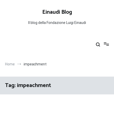
Salta
al
Einaudi Blog
contenuto
Il blog della Fondazione Luigi Einaudi
Home
impeachment
Tag:
impeachment