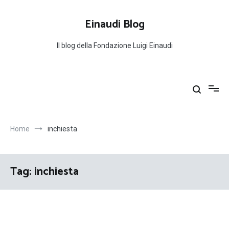
Salta
al
Einaudi Blog
contenuto
Il blog della Fondazione Luigi Einaudi
Home
inchiesta
Tag:
inchiesta