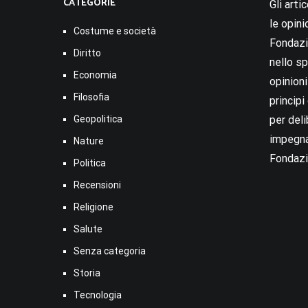
CATEGORIE
Gli arti
le opini
Costume e società
Fondazio
Diritto
nello sp
Economia
opinion
Filosofia
princip
Geopolitica
per deli
impegna
Nature
Fondazi
Politica
Recensioni
Religione
Salute
Senza categoria
Storia
Tecnologia