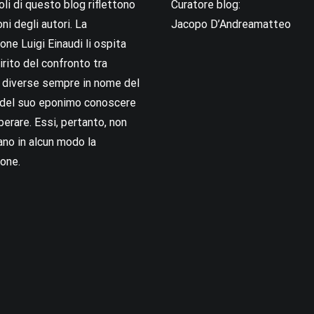
coli di questo blog riflettono
Curatore blog:
oni degli autori. La
Jacopo D’Andreamatteo
ne Luigi Einaudi li ospita
irito del confronto tra
i diverse sempre in nome del
i del suo eponimo conoscere
berare. Essi, pertanto, non
no in alcun modo la
one.