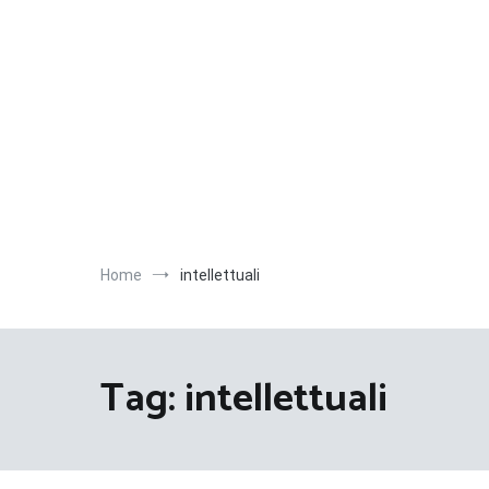
Salta
al
contenuto
Home
intellettuali
Tag:
intellettuali