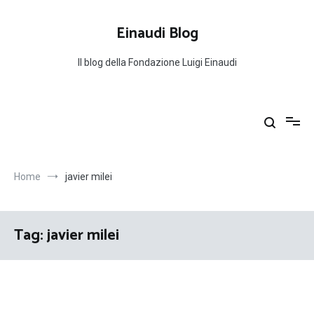
Salta
al
Einaudi Blog
contenuto
Il blog della Fondazione Luigi Einaudi
Home
javier milei
Tag:
javier milei