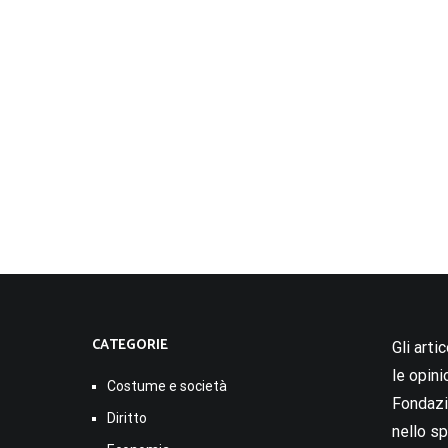
CATEGORIE
Gli arti
le opini
Costume e società
Fondazio
Diritto
nello sp