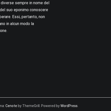
i diverse sempre in nome del
i del suo eponimo conoscere
berare. Essi, pertanto, non
no in alcun modo la
one.
Tema:
Cenote
by ThemeGrill. Powered by
WordPress
.