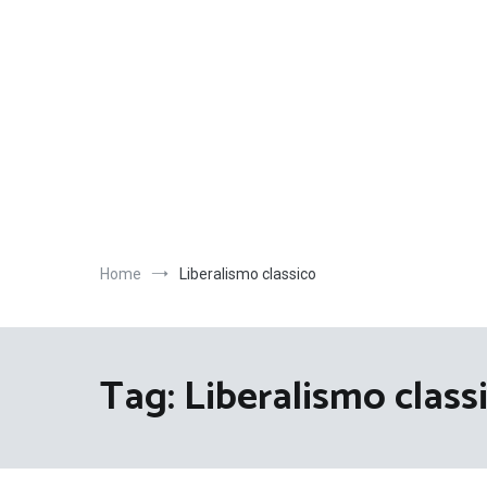
Salta
al
contenuto
Home
Liberalismo classico
Tag:
Liberalismo class