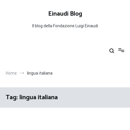
Salta
al
Einaudi Blog
contenuto
Il blog della Fondazione Luigi Einaudi
Home
lingua italiana
Tag:
lingua italiana