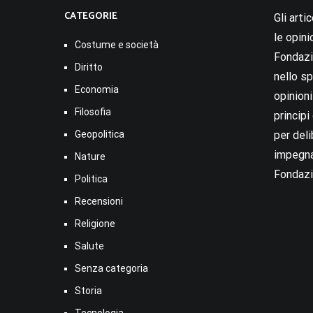
CATEGORIE
Gli arti
le opini
Costume e società
Fondazio
Diritto
nello sp
Economia
opinion
Filosofia
princip
Geopolitica
per deli
impegna
Nature
Fondazi
Politica
Recensioni
Religione
Salute
Senza categoria
Storia
Tecnologia