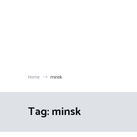
Salta
al
contenuto
Home
minsk
Tag:
minsk