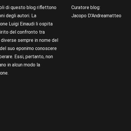
coli di questo blog riflettono
Curatore blog:
oni degli autori. La
Jacopo D’Andreamatteo
ne Luigi Einaudi li ospita
irito del confronto tra
i diverse sempre in nome del
i del suo eponimo conoscere
berare. Essi, pertanto, non
no in alcun modo la
one.