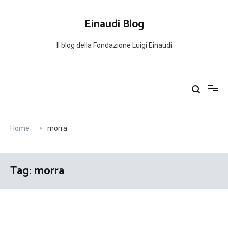
Salta
al
Einaudi Blog
contenuto
Il blog della Fondazione Luigi Einaudi
Home
morra
Tag:
morra