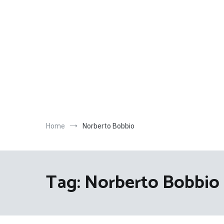
Salta
al
contenuto
Home
Norberto Bobbio
Tag:
Norberto Bobbio