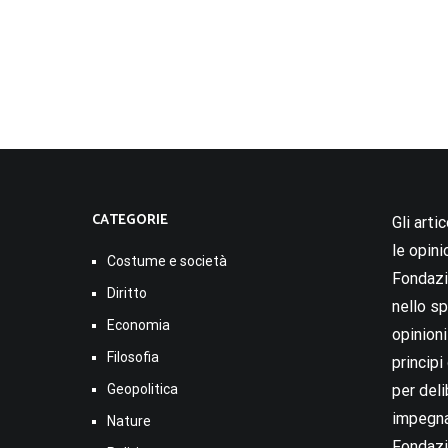
CATEGORIE
Gli arti
le opini
Costume e società
Fondazio
Diritto
nello sp
Economia
opinion
Filosofia
princip
Geopolitica
per deli
impegna
Nature
Fondazi