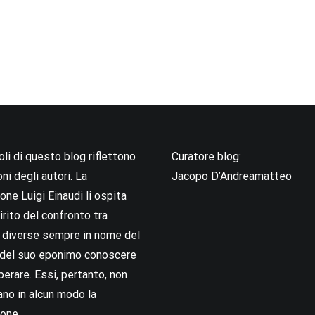
coli di questo blog riflettono
Curatore blog:
oni degli autori. La
Jacopo D’Andreamatteo
ne Luigi Einaudi li ospita
irito del confronto tra
i diverse sempre in nome del
i del suo eponimo conoscere
berare. Essi, pertanto, non
no in alcun modo la
one.