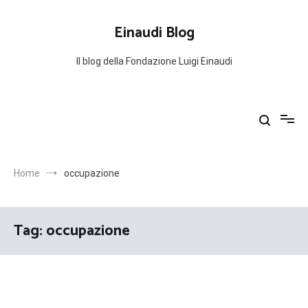
Salta
al
Einaudi Blog
contenuto
Il blog della Fondazione Luigi Einaudi
Home
occupazione
Tag:
occupazione