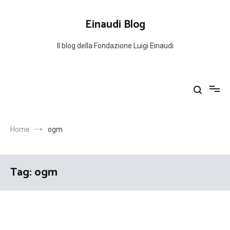
Salta
al
Einaudi Blog
contenuto
Il blog della Fondazione Luigi Einaudi
Home
ogm
Tag:
ogm