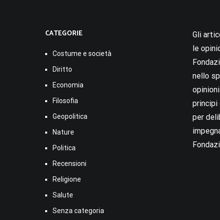
CATEGORIE
Gli arti
le opini
Costume e società
Fondazio
Diritto
nello sp
Economia
opinion
Filosofia
princip
Geopolitica
per deli
impegna
Nature
Fondazi
Politica
Recensioni
Religione
Salute
Senza categoria