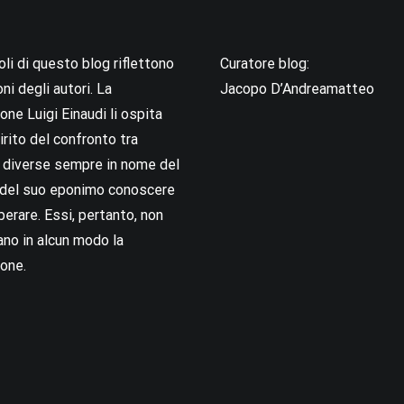
coli di questo blog riflettono
Curatore blog:
oni degli autori. La
Jacopo D’Andreamatteo
ne Luigi Einaudi li ospita
irito del confronto tra
i diverse sempre in nome del
i del suo eponimo conoscere
berare. Essi, pertanto, non
no in alcun modo la
one.