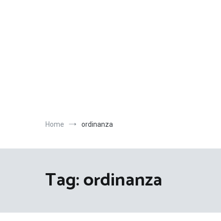
Salta
al
contenuto
Home
ordinanza
Tag:
ordinanza