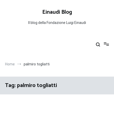
Salta
al
Einaudi Blog
contenuto
Il blog della Fondazione Luigi Einaudi
Home
palmiro togliatti
Tag:
palmiro togliatti