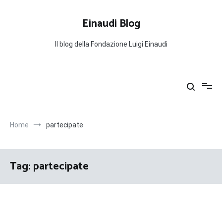
Salta
al
Einaudi Blog
contenuto
Il blog della Fondazione Luigi Einaudi
Home
partecipate
Tag:
partecipate