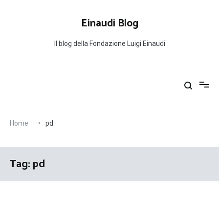
Salta
al
Einaudi Blog
contenuto
Il blog della Fondazione Luigi Einaudi
Home
pd
Tag:
pd