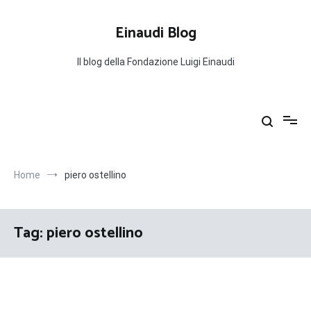
Salta
al
Einaudi Blog
contenuto
Il blog della Fondazione Luigi Einaudi
Home
piero ostellino
Tag:
piero ostellino