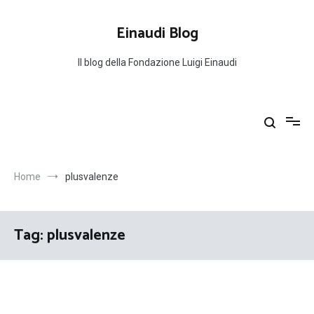
Salta
al
Einaudi Blog
contenuto
Il blog della Fondazione Luigi Einaudi
Home
plusvalenze
Tag:
plusvalenze