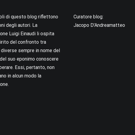
coli di questo blog riflettono
Curatore blog:
oni degli autori. La
Jacopo D’Andreamatteo
ne Luigi Einaudi li ospita
irito del confronto tra
i diverse sempre in nome del
i del suo eponimo conoscere
berare. Essi, pertanto, non
no in alcun modo la
one.