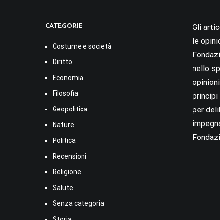
CATEGORIE
Gli arti
le opini
Costume e società
Fondazio
Diritto
nello sp
Economia
opinion
Filosofia
princip
Geopolitica
per deli
impegna
Nature
Fondazi
Politica
Recensioni
Religione
Salute
Senza categoria
Storia