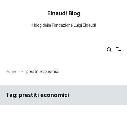
Salta
al
Einaudi Blog
contenuto
Il blog della Fondazione Luigi Einaudi
Home
prestiti economici
Tag:
prestiti economici