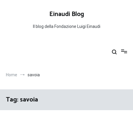
Salta
al
Einaudi Blog
contenuto
Il blog della Fondazione Luigi Einaudi
Home
savoia
Tag:
savoia