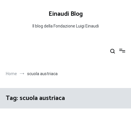
Salta
al
Einaudi Blog
contenuto
Il blog della Fondazione Luigi Einaudi
Home
scuola austriaca
Tag:
scuola austriaca