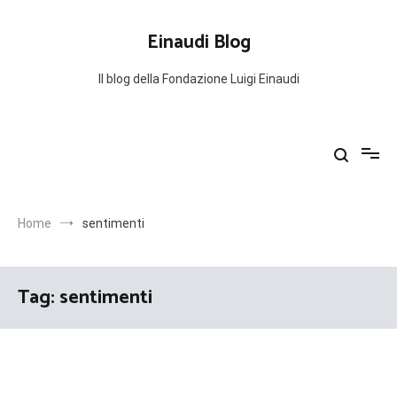
Salta
al
Einaudi Blog
contenuto
Il blog della Fondazione Luigi Einaudi
Home
sentimenti
Tag:
sentimenti