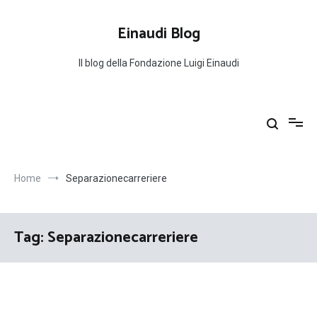
Salta
al
Einaudi Blog
contenuto
Il blog della Fondazione Luigi Einaudi
Home
Separazionecarreriere
Tag:
Separazionecarreriere