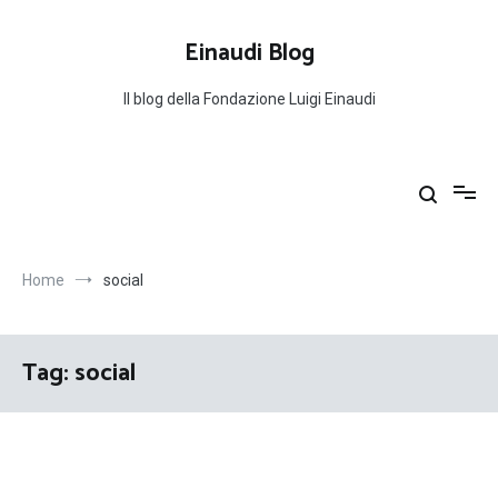
Salta
al
Einaudi Blog
contenuto
Il blog della Fondazione Luigi Einaudi
Home
social
Tag:
social