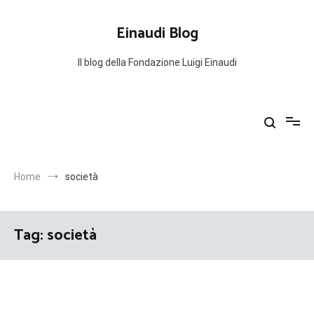
Salta
al
Einaudi Blog
contenuto
Il blog della Fondazione Luigi Einaudi
Home
società
Tag:
società