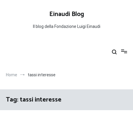
Salta
al
Einaudi Blog
contenuto
Il blog della Fondazione Luigi Einaudi
Home
tassi interesse
Tag:
tassi interesse