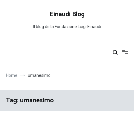
Salta
al
Einaudi Blog
contenuto
Il blog della Fondazione Luigi Einaudi
Home
umanesimo
Tag:
umanesimo