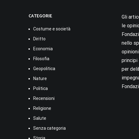
CATEGORIE
Gli arti
le opini
Costume e società
Fondazio
Diritto
nello sp
Economia
opinion
Filosofia
princip
Geopolitica
per deli
impegna
Nature
Fondazi
Politica
Recensioni
Religione
Salute
Senza categoria
Storia