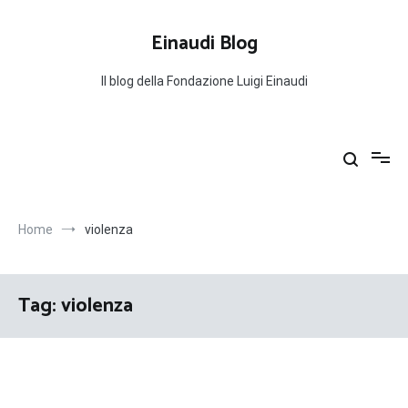
Salta
al
Einaudi Blog
contenuto
Il blog della Fondazione Luigi Einaudi
Home
violenza
Tag:
violenza