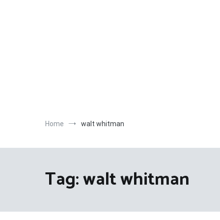
Salta
al
contenuto
Home
walt whitman
Tag:
walt whitman