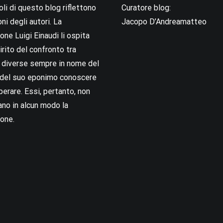
coli di questo blog riflettono
Curatore blog:
oni degli autori. La
Jacopo D’Andreamatteo
ne Luigi Einaudi li ospita
irito del confronto tra
i diverse sempre in nome del
i del suo eponimo conoscere
berare. Essi, pertanto, non
no in alcun modo la
one.