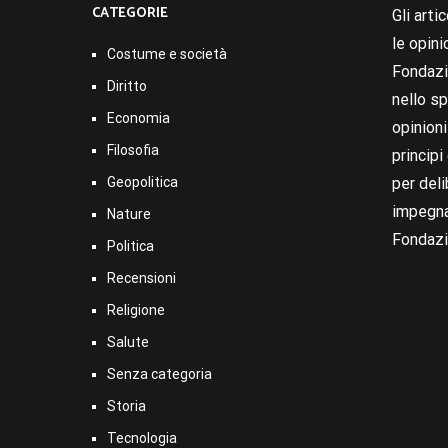
CATEGORIE
Gli arti
le opini
Costume e società
Fondazio
Diritto
nello sp
Economia
opinion
Filosofia
princip
Geopolitica
per deli
impegna
Nature
Fondazi
Politica
Recensioni
Religione
Salute
Senza categoria
Storia
Tecnologia